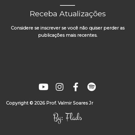
Receba Atualizações
Considere se inscrever se você não quiser perder as
publicações mais recentes.
Y
I
F
S
o
n
a
p
u
s
c
o
t
t
e
t
u
a
b
i
b
g
o
f
e
r
o
y
Copyright © 2026 Prof. Valmir Soares Jr
a
k
m
-
f