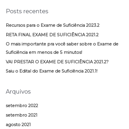
s
Posts recentes
q
u
Recursos para o Exame de Suficiência 2023.2
i
RETA FINAL EXAME DE SUFICIÊNCIA 2021.2
s
O mais importante pra você saber sobre o Exame de
a
Suficiência em menos de 5 minutos!
r
VAI PRESTAR O EXAME DE SUFICIÊNCIA 2021.2?
p
Saiu o Edital do Exame de Suficiência 2021.1!
o
r
:
Arquivos
setembro 2022
setembro 2021
agosto 2021