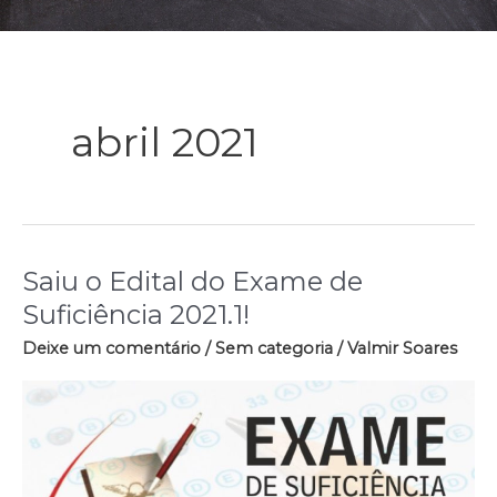
abril 2021
Saiu o Edital do Exame de
Saiu
o
Suficiência 2021.1!
Edital
Deixe um comentário
/
Sem categoria
/
Valmir Soares
do
Exame
de
Suficiência
2021.1!