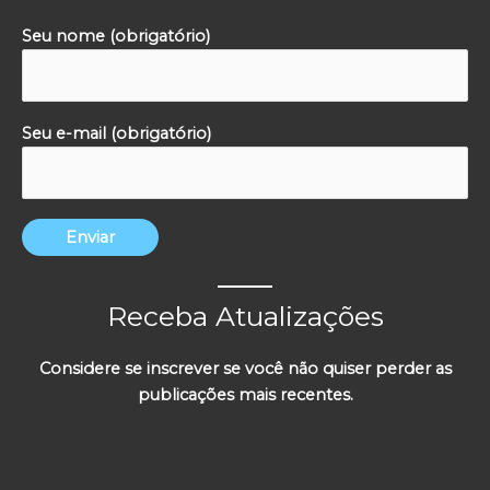
Seu nome (obrigatório)
Seu e-mail (obrigatório)
Receba Atualizações
Considere se inscrever se você não quiser perder as
publicações mais recentes.
Y
I
F
S
o
n
a
p